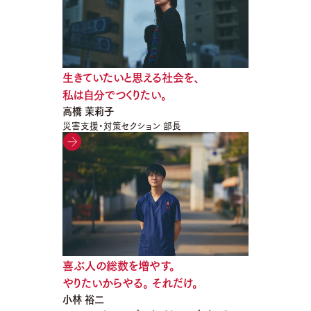
生きていたいと思える社会を、
私は自分でつくりたい。
高橋 茉莉子
災害支援・対策セクション 部長
喜ぶ人の総数を増やす。
やりたいからやる。 それだけ。
小林 裕二